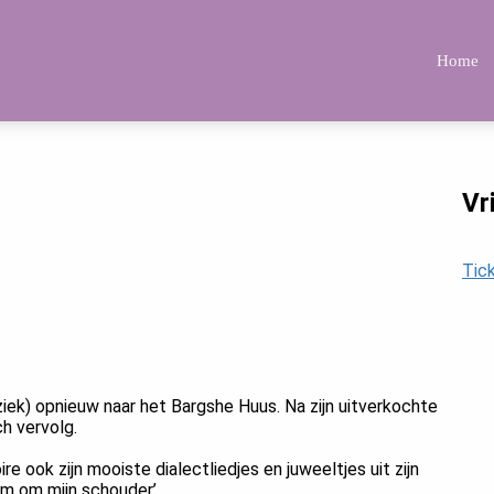
Home
Vr
Tic
uziek) opnieuw naar het Bargshe Huus. Na zijn uitverkochte
ch vervolg.
re ook zijn mooiste dialectliedjes en juweeltjes uit zijn
rm om mijn schouder’.