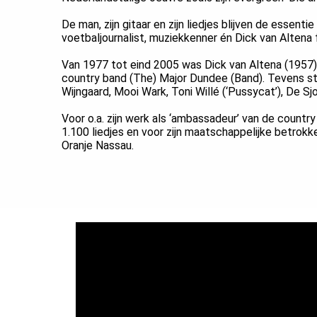
ezoeker.
De man, zijn gitaar en zijn liedjes blijven de essent
voetbaljournalist, muziekkenner én Dick van Altena
Voorkeuren opslaan
Van 1977 tot eind 2005 was Dick van Altena (1957) 
country band (The) Major Dundee (Band). Tevens staa
Wijngaard, Mooi Wark, Toni Willé (‘Pussycat’), De Sj
Voor o.a. zijn werk als ‘ambassadeur’ van de country
1.100 liedjes en voor zijn maatschappelijke betrok
Oranje Nassau.