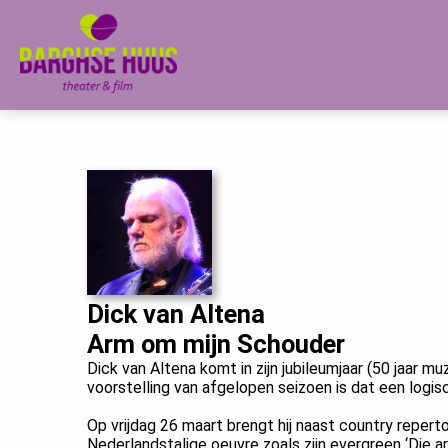
m anoniem
nformatie te
erzamelen over
et gedrag van een
ezoeker op de
ebsite.
arketing
arketingcookies
orden gebruikt
m bezoekers te
olgen op de
ebsite. Hierdoor
Dick van Altena
unnen website-
Arm om mijn Schouder
igenaren relevante
Dick van Altena komt in zijn jubileumjaar (50 jaar m
dvertenties tonen
voorstelling van afgelopen seizoen is dat een logis
ebaseerd op het
edrag van deze
Op vrijdag 26 maart brengt hij naast country repertoi
Nederlandstalige oeuvre zoals zijn evergreen ‘Die a