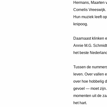
ezoeker.
Hermans, Maarten 
Cornelis Vreeswijk.
Voorkeuren opslaan
Hun muziek leeft op
knipoog.
Daarnaast klinken e
Annie M.G. Schmidtp
het beste Nederland
Tussen de nummers d
leven. Over vallen 
over hoe hobbelig d
gevoel — moet zijn.
momenten uit de zaa
het hart.