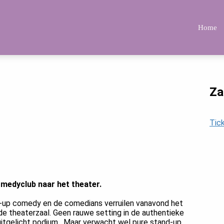
Home
Za
Tic
medyclub naar het theater.
d-up comedy en de comedians verruilen vanavond het
e theaterzaal. Geen rauwe setting in de authentieke
uitgelicht podium. Maar verwacht wel pure stand-up