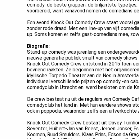
ezoeker.
comedy: de beste grappen, de briljantste typetjes
voorbereid, want vanavond nemen de comedians ge
Voorkeuren opslaan
Een avond Knock Out Comedy Crew staat vooral gar
zonder rode draad. Met een line-up van vijf comedia
up. Soms komen er zelfs gast-comedians mee, zow
Biografie:
Stand-up comedy was jarenlang een ondergewaardeer
nieuwe generatie publiek smult van comedy shows o
Knock Out Comedy Crew ontstond in 2015 toen ee
bevriend raakten. Ze begonnen met het organisere
idyllische Torpedo Theater aan de Nes in Amsterda
individueel verschillende prijzen op comedy -en caba
comedyclub in Utrecht en werd besloten om de Kn
De crew bestaat nu uit de regulars van Comedy Caf
comedyclub het land in. Met hun eerdere shows st
ook in poppodia, waaronder zelfs een uitverkochte 
Knock Out Comedy Crew bestaat uit Davey Turnhout,
Seventer, Huibert-Jan van Roest, Jeroen Jonker, Est
Koomen, Ruud Smulders, Klaas Prins, Edson da Graç