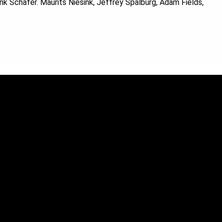
nk Schäfer. Maurits Niesink, Jeffrey Spalburg, Adam Fields,