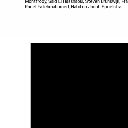
Montfrooy, Said El Hassnaoui, Steven Brunswijk, Fra
Raoel Fatehmahomed, Nabil en Jacob Spoelstra.