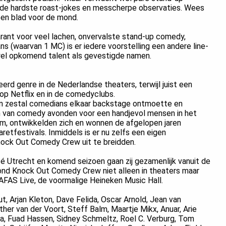
, de hardste roast-jokes en messcherpe observaties. Wees
en blad voor de mond.
ant voor veel lachen, onvervalste stand-up comedy,
ns (waarvan 1 MC) is er iedere voorstelling een andere line-
el opkomend talent als gevestigde namen.
d genre in de Nederlandse theaters, terwijl juist een
p Netflix en in de comedyclubs.
n zestal comedians elkaar backstage ontmoette en
n van comedy avonden voor een handjevol mensen in het
m, ontwikkelden zich en wonnen de afgelopen jaren
retfestivals. Inmiddels is er nu zelfs een eigen
ock Out Comedy Crew uit te breidden.
é Utrecht en komend seizoen gaan zij gezamenlijk vanuit de
ond Knock Out Comedy Crew niet alleen in theaters maar
AFAS Live, de voormalige Heineken Music Hall.
 Arjan Kleton, Dave Felida, Oscar Arnold, Jean van
her van der Voort, Steff Balm, Maartje Mikx, Anuar, Arie
a, Fuad Hassen, Sidney Schmeltz, Roel C. Verburg, Tom