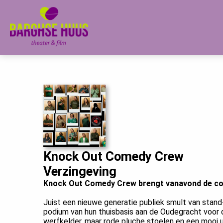
m anoniem
nformatie te
erzamelen over
et gedrag van een
ezoeker op de
ebsite.
arketing
arketingcookies
orden gebruikt
m bezoekers te
olgen op de
ebsite. Hierdoor
Knock Out Comedy Crew
unnen website-
Verzingeving
igenaren relevante
Knock Out Comedy Crew brengt vanavond de co
dvertenties tonen
ebaseerd op het
Juist een nieuwe generatie publiek smult van stan
edrag van deze
podium van hun thuisbasis aan de Oudegracht voor d
werfkelder, maar rode pluche stoelen en een mooi 