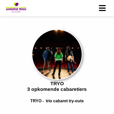
ngen
 policy
oneel
onele
s zijn
kelijk om
TRYO
bsite te
3 opkomende cabaretiers
ken. Ze
 gebruikt
TRYO - trio cabaret try-outs
asisfuncties
der deze