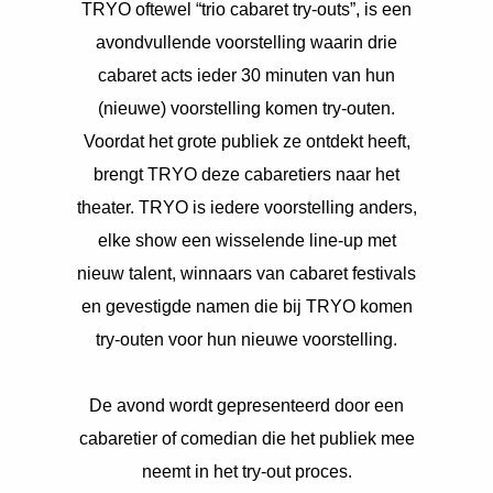
TRYO oftewel “trio cabaret try-outs”, is een
s kan de
e niet
avondvullende voorstelling waarin drie
oneren.
cabaret acts ieder 30 minuten van hun
ieken
(nieuwe) voorstelling komen try-outen.
Voordat het grote publiek ze ontdekt heeft,
ische
s worden
brengt TRYO deze cabaretiers naar het
kt om
theater. TRYO is iedere voorstelling anders,
em
elke show een wisselende line-up met
tie te
nieuw talent, winnaars van cabaret festivals
elen over
drag van
en gevestigde namen die bij TRYO komen
zoeker op
try-outen voor hun nieuwe voorstelling.
site.
ing
De avond wordt gepresenteerd door een
ingcookies
cabaretier of comedian die het publiek mee
 gebruikt
neemt in het try-out proces.
oekers te