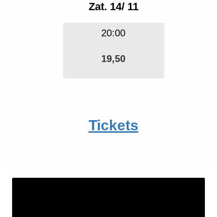
Zat. 14/ 11
 op de
e. Hierdoor
 website-
20:00
ren
nte
19,50
enties
gebaseerd
 gedrag van
ezoeker.
Tickets
uren