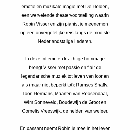
s kan de
emotie en muzikale magie met De Helden,
e niet
een wervelende theatervoorstelling waarin
oneren.
Robin Visser en zijn pianist je meenemen
ieken
op een onvergetelijke reis langs de mooiste
ische
Nederlandstalige liederen.
s worden
kt om
em
In deze intieme en krachtige hommage
tie te
brengt Visser met passie en flair de
elen over
legendarische muziek tot leven van iconen
drag van
als (maar niet beperkt tot): Ramses Shaffy,
zoeker op
site.
Toon Hermans, Maarten van Roosendaal,
Wim Sonneveld, Boudewijn de Groot en
ing
Cornelis Vreeswijk, de helden van weleer.
ingcookies
 gebruikt
oekers te
En passant neemt Robin je mee in het leven