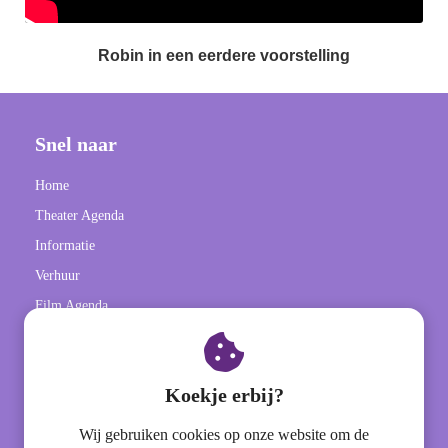
Robin in een eerdere voorstelling
Snel naar
Home
Theater Agenda
Informatie
Verhuur
Film Agenda
Contactgegevens
Koekje erbij?
Theater het Barghse Huus (onderdeel van Stichting Welcom)
Wij gebruiken cookies op onze website om de
Willem van den berghstraat 1