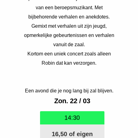
 op de
van een beroepsmuzikant. Met
e. Hierdoor
bijbehorende verhalen en anekdotes.
 website-
Gemixt met verhalen uit zijn jeugd,
ren
nte
opmerkelijke gebeurtenissen en verhalen
enties
vanuit de zaal.
gebaseerd
Kortom een uniek concert zoals alleen
 gedrag van
Robin dat kan verzorgen.
ezoeker.
uren
Een avond die je nog lang bij zal blijven.
Zon. 22 / 03
14:30
16,50 of eigen