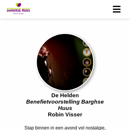
ngen
 policy
oneel
onele
s zijn
kelijk om
De Helden
bsite te
Benefietvoorstelling Barghse
ken. Ze
Huus
 gebruikt
Robin Visser
asisfuncties
der deze
Stap binnen in een avond vol nostalgie,