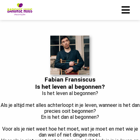
ngen
 policy
oneel
Fabian Fransiscus
onele
Is het leven al begonnen?
s zijn
Is het leven al begonnen?
kelijk om
Als je altijd met alles achterloopt in je leven, wanneer is het dan
bsite te
precies ooit begonnen?
ken. Ze
En is het dan al begonnen?
 gebruikt
asisfuncties
Voor als je niet weet hoe het moet, wat je moet en met wie je
dan wel of niet dingen moet.
der deze