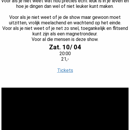
Voor als je niet weet wat nou precies écht leuk is in je leven en
s kan de
hoe je dingen dan wel of niet leuker kunt maken.
e niet
oneren.
Voor als je niet weet of je de show maar gewoon moet
uitzitten, vrolijk meelachend en wachtend op het einde.
Voor als je niet weet of je net zo snel, toegankelijk en flitsend
ieken
kunt zijn als een magnetrondeur.
ische
Voor al die mensen is deze show.
s worden
Zat. 10/ 04
kt om
20:00
em
21,-
tie te
Tickets
elen over
drag van
zoeker op
site.
ing
ingcookies
 gebruikt
oekers te