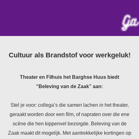
s kan de
e niet
oneren.
ieken
ische
s worden
Cultuur als Brandstof voor werkgeluk!
kt om
em
tie te
Theater en Filhuis het Barghse Huus biedt
elen over
drag van
“Beleving van de Zaak” aan:
zoeker op
site.
Stel je voor: collega’s die samen lachen in het theater,
ing
geraakt worden door een film, of napraten over die ene
ingcookies
scène die hen kippenvel bezorgde. Beleving van de
 gebruikt
Zaak maakt dit mogelijk. Met aantrekkelijke kortingen op
oekers te