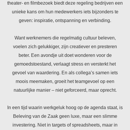
theater- en filmbezoek biedt deze regeling bedrijven een
 op de
unieke kans om hun medewerkers iets bijzonders te
e. Hierdoor
 website-
geven: inspiratie, ontspanning en verbinding.
ren
nte
Want werknemers die regelmatig cultuur beleven,
enties
voelen zich gelukkiger, zijn creatiever en presteren
gebaseerd
 gedrag van
beter. Een avondje uit doet wonderen voor de
ezoeker.
gemoedstoestand, verlaagt stress en versterkt het
gevoel van waardering. En als collega’s samen iets
uren
moois meemaken, groeit het teamgevoel op een
natuurlijke manier – niet geforceerd, maar oprecht.
In een tijd waarin werkgeluk hoog op de agenda staat, is
Beleving van de Zaak geen luxe, maar een slimme
investering. Niet in targets of spreadsheets, maar in