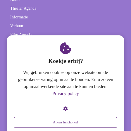
Theater Agenda
Informatie
Verhuur
Film Agenda
Contactgegevens
Koekje erbij?
Theater het Barghse Huus (onderdeel van Stichting Welcom)
Wij gebruiken cookies op onze website om de
Willem van den berghstraat 1
gebruikerservaring optimaal te houden. En u zo een
optimaal werkende site aan te kunnen bieden.
7041 CW
's-Heerenberg
Privacy policy
0316 29 28 28
theater@hetbarghsehuus.nl
Alleen functioneel
Volg ons ook op social media