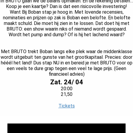
In BRUTO gaan we de balans opmaken. Én de rekening betalen…
s kan de
Koop je een kaartje? Dan is dat een risicovolle investering!
e niet
Want Bij Boban stap je hoog in. Met lovende recensies,
oneren.
nominaties en prijzen op zak is Boban een belofte. En belofte
maakt schuld. Die moet hij zien in te lossen. Dat doet hij met
BRUTO: een show waarin niks of niemand wordt gespaard.
ieken
Wordt het pump and dump? Of is hij het lachend waard?
ische
s worden
Met BRUTO trekt Boban langs elke plek waar de middenklasse
kt om
wordt uitgebuit ten gunste van het grootkapitaal. Precies: door
em
hééél het land! Dus stap NU in en bereid je met BRUTO voor op
tie te
een veels te dure grap tegen een veel te lage prijs. (Geen
financieel advies)
elen over
Zat. 24/ 04
drag van
zoeker op
20:00
21,50
site.
Tickets
ing
ingcookies
 gebruikt
oekers te