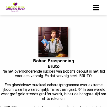
ngen
 policy
oneel
Boban Braspenning
onele
Bruto
s zijn
Na het overdonderende succes van Boban’s debuut is het tijd
kelijk om
voor een vervolg. En dat vervolg heet: BRUTO.
bsite te
Een gloednieuw muzikaal cabaretprogramma over extreme
ken. Ze
rijkdom waar hij waarschijnlijk failliet aan gaat. 💸 In een wereld
 gebruikt
waar grof geld steeds groffer wordt, is het de hoogste tijd om
asisfuncties
af te rekenen.
der deze