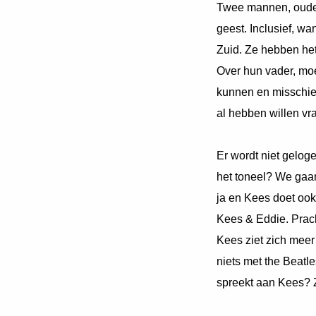
Twee mannen, ouder
geest. Inclusief, w
Zuid. Ze hebben het
Over hun vader, moe
kunnen en misschien
al hebben willen vr
Er wordt niet gelog
het toneel? We gaan
ja en Kees doet oo
Kees & Eddie. Prac
Kees ziet zich meer
niets met the Beatl
spreekt aan Kees? Z