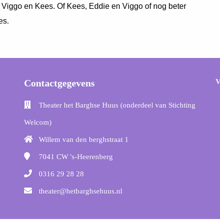
 Viggo en Kees. Of Kees, Eddie en Viggo of nog beter
es.
Contactgegevens
V
Theater het Barghse Huus (onderdeel van Stichting
Welcom)
Willem van den berghstraat 1
7041 CW
's-Heerenberg
0316 29 28 28
theater@hetbarghsehuus.nl